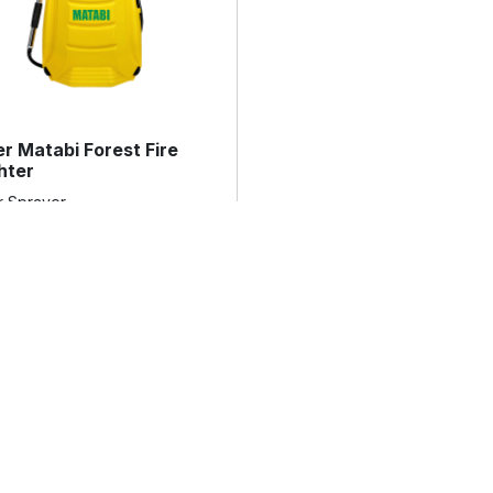
er Matabi Forest Fire
hter
er Sprayer
Lihat Detail