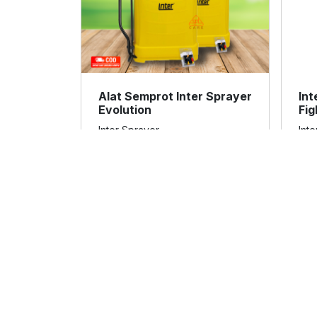
Alat Semprot Inter Sprayer
Int
Evolution
Fig
Inter Sprayer
Int
Lihat Detail