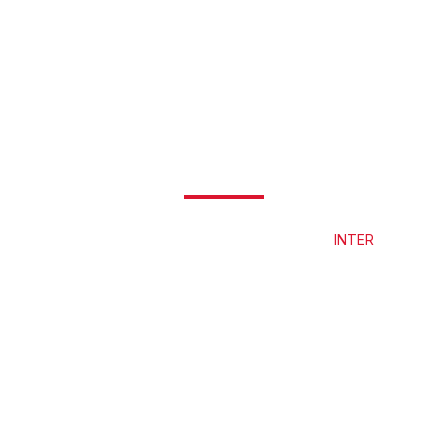
uk Keagenan (ADP) - 
Beranda
Produk Keagenan (ADP)
INTER