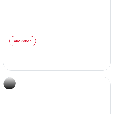
Alat Panen
Rabu, 24 Des 2025
Perbandingan Egrek dan Dodos dalam
Panen Sawit