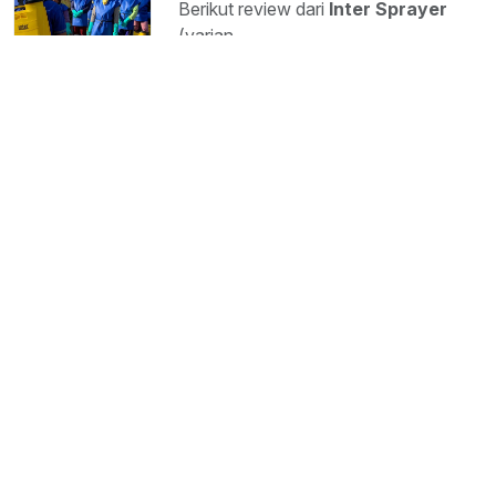
Berikut review dari
Inter Sprayer
(varian...
Selasa, 02 Sep 2025
Alat Semprot
Produk Baru: Egrek Sawit Super Ringan
Egrek sawit adalah salah satu alat
panen utama...
Selasa, 02 Sep 2025
Alat Panen
Consumable Wajib untuk Workshop
Dalam sebuah workshop atau
bengkel kerja, keberadaan
consumable...
Selasa, 02 Sep 2025
Consumable & Umum
Kategori