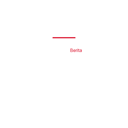
Berita
Beranda
Berita