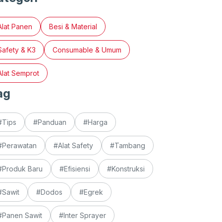
Alat Panen
Besi & Material
Safety & K3
Consumable & Umum
Alat Semprot
ag
#Tips
#Panduan
#Harga
#Perawatan
#Alat Safety
#Tambang
#Produk Baru
#Efisiensi
#Konstruksi
#Sawit
#Dodos
#Egrek
#Panen Sawit
#Inter Sprayer