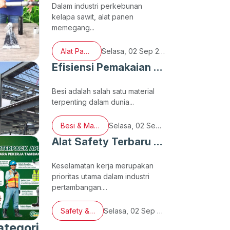
Dalam industri perkebunan
kelapa sawit, alat panen
memegang...
Alat Panen
Selasa, 02 Sep 2025
Efisiensi Pemakaian Besi di Proyek Konstruksi
Besi adalah salah satu material
terpenting dalam dunia...
Besi & Material
Selasa, 02 Sep 2025
Alat Safety Terbaru untuk Pekerja Tambang
Keselamatan kerja merupakan
prioritas utama dalam industri
pertambangan....
Safety & K3
Selasa, 02 Sep 2025
ategori