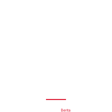
Berita
Beranda
Berita