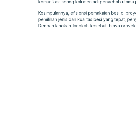
komunikasi sering kali menjadi penyebab utama 
Kesimpulannya, efisiensi pemakaian besi di proy
pemilihan jenis dan kualitas besi yang tepat, 
Dengan langkah-langkah tersebut, biaya proyek b
keberlanjutan industri konstruksi dapat didukung
Kategori:
Besi & Material
Tag:
#Efisiensi
#Konstruksi
Berita Besi & Material Lainn
Efisiensi Pem
Besi adalah salah sat
Besi & Material